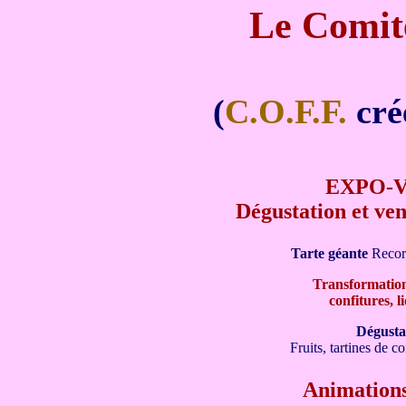
Le Comité
(
C.O.F.F.
crée
EXPO-
Dégustation et ven
Tarte géante
Recor
Transformation 
confitures, li
Dégustat
Fruits, tartines de co
Animations